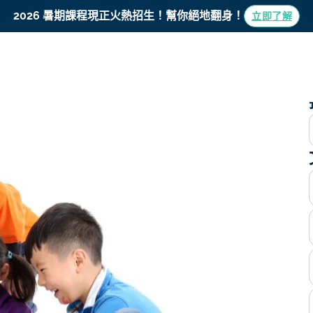
學博專欄
2026 暑期課程現正火熱招生！
幫你絕地翻身！
立即了解