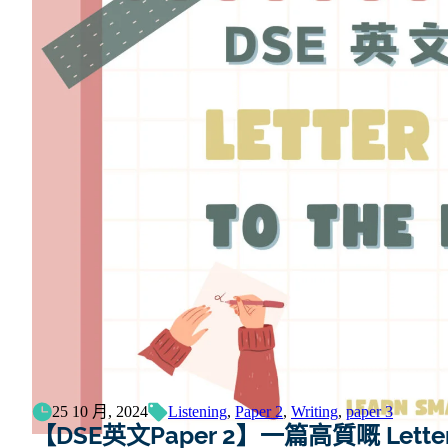
25 10 月, 2024
Listening
,
Paper 2
,
Writing
,
paper 3
【DSE英文Paper 2】一篇高質嘅 Letter