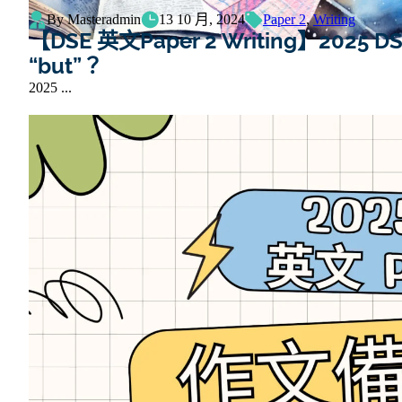
By Masteradmin
13 10 月, 2024
Paper 2
,
Writing
【DSE 英文Paper 2 Writing】2025
“but”？
2025 ...