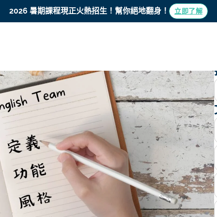
學博專欄-Paper 2
2026 暑期課程現正火熱招生！
幫你絕地翻身！
立即了解
S