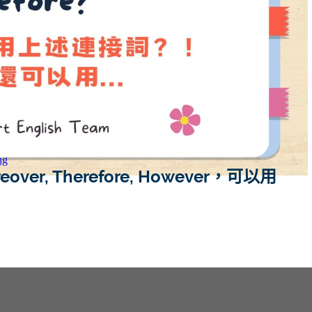
ng
er, Therefore, However，可以用