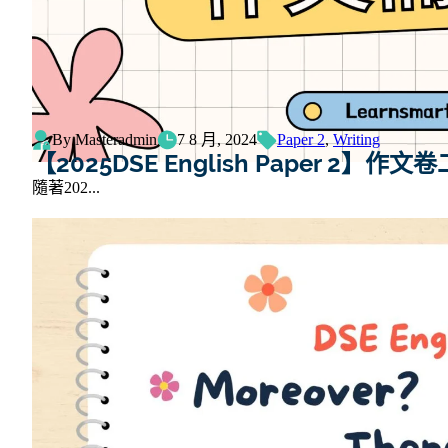
By Masteradmin
7 8 月, 2024
Paper 2
,
Writing
【2025DSE English Paper 2
隨著202...