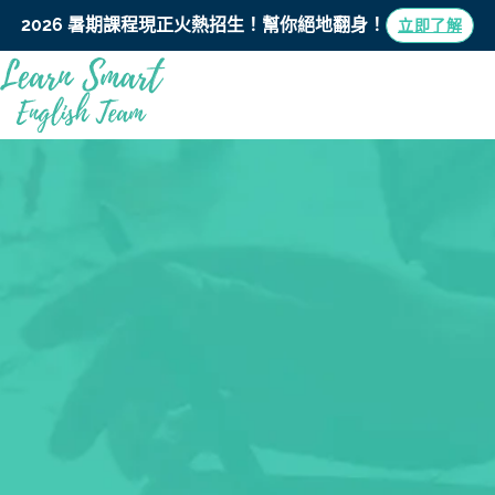
2026 暑期課程現正火熱招生！
幫你絕地翻身！
立即了解