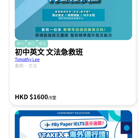
中一
中二
中三
初中英文 文法急救班
Timothy Lee
．
暑期
文法
HKD $1600
/8堂