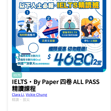
IELTS
IELTS·By Paper 四卷 ALL PASS
精讀課程
Clara Li
,
Vickie Chung
．
精讀
拔尖