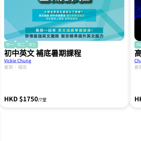
中一
中二
中三
中
初中英文 補底暑期課程
Vickie Chung
Ch
．
暑期
補底
暑
HKD $1750
H
/7堂