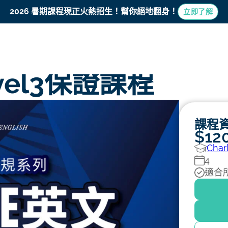
最強英文補習老師團
2026 暑期課程現正火熱招生！
幫你絕地翻身！
立即了解
vel3保證課程
課程
$12
Char
4
適合