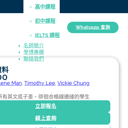
隊
高中課程
初中課程
Whatsapp 查詢
IELTS 課程
名師簡介
學博專欄
聯絡我們
資料
00
lene Man
,
Timothy Lee
,
Vickie Chung
所有英文底子差、徘徊合格線邊緣的學生
立即報名
線上查詢