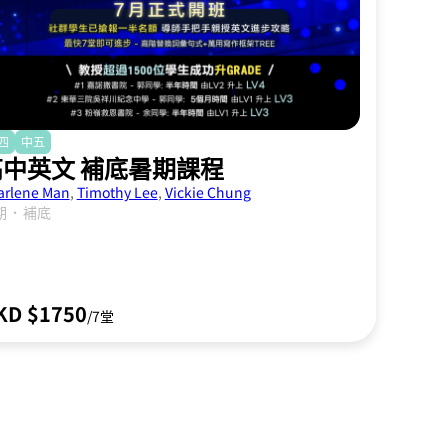
四
中五
高中英文 補底暑期課程
arlene Man
,
Timothy Lee
,
Vickie Chung
．
期
補底
KD $1750
/7堂