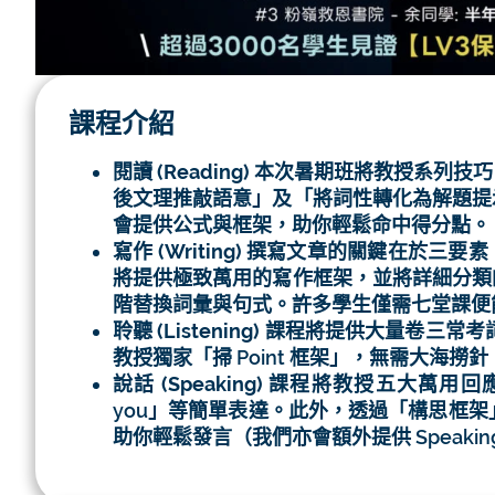
課程介紹
閱讀 (Reading)
本次暑期班將教授系列技巧
後文理推敲語意」及「將詞性轉化為解題提
會提供公式與框架，助你輕鬆命中得分點。
寫作 (Writing)
撰寫文章的關鍵在於三要素
將提供極致萬用的寫作框架，並將詳細分類
階替換詞彙與句式。許多學生僅需七堂課便
聆聽 (Listening)
課程將提供大量卷三常考詞彙
教授獨家「掃 Point 框架」，無需大海
說話 (Speaking)
課程將教授五大萬用回應句式
you」等簡單表達。此外，透過「構思框架」與
助你輕鬆發言（我們亦會額外提供 Speaking 