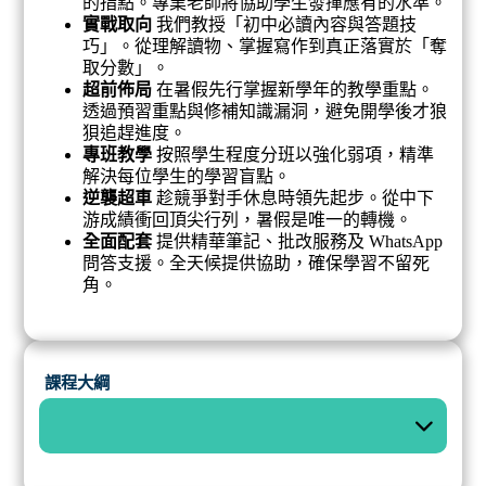
的指點。專業老師將協助學生發揮應有的水準。
實戰取向
我們教授「初中必讀內容與答題技
巧」。從理解讀物、掌握寫作到真正落實於「奪
取分數」。
超前佈局
在暑假先行掌握新學年的教學重點。
透過預習重點與修補知識漏洞，避免開學後才狼
狽追趕進度。
專班教學
按照學生程度分班以強化弱項，精準
解決每位學生的學習盲點。
逆襲超車
趁競爭對手休息時領先起步。從中下
游成績衝回頂尖行列，暑假是唯一的轉機。
全面配套
提供精華筆記、批改服務及 WhatsApp
問答支援。全天候提供協助，確保學習不留死
角。
課程大綱