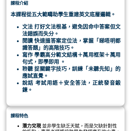
課程介紹
本課程從五大範疇助學生重建英文底層邏輯。
文法
打好文法根基，避免因命中答案但文
法錯誤而失分。
閱讀
快速搵答案定位法，掌握「睇唔明都
識答題」的高階技巧。
寫作
學霸高分範文結構＋萬用框架＋萬用
句式，即學即用 。
聆聽
捉關鍵字技巧，訓練「未聽先知」的
應試直覺。
說話
考試用語＋安全答法，正統發音鍛
鍊。
課程特色
潛力兌現
並非學生缺乏天賦，而是欠缺針對性