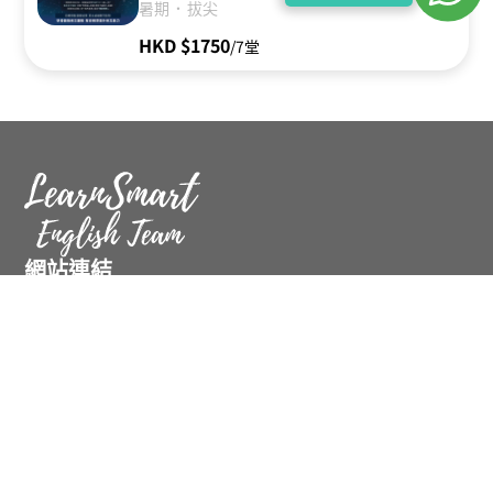
．
暑期
拔尖
HKD $1750
/7堂
網站連結
名師簡介
課程資訊
學博專欄
聯絡我們