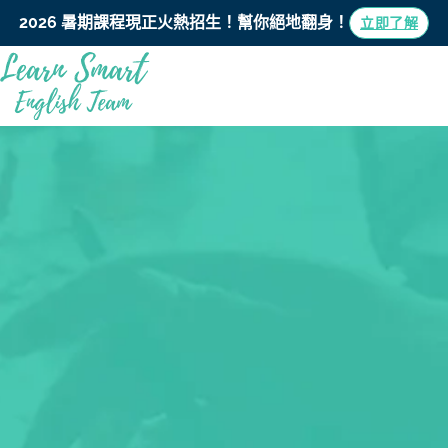
2026 暑期課程現正火熱招生！
幫你絕地翻身！
立即了解