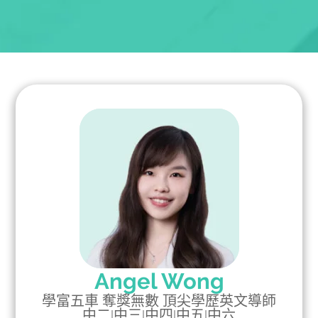
Angel Wong
學富五車 奪獎無數 頂尖學歷英文導師
中二
|
中三
|
中四
|
中五
|
中六