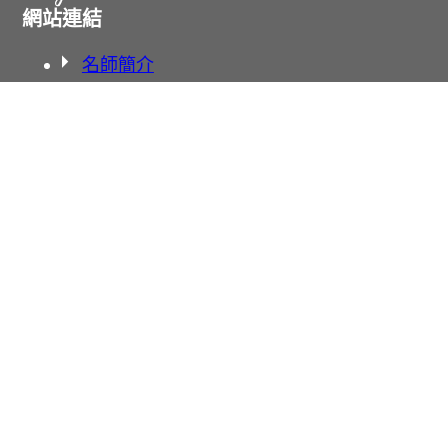
網站連結
名師簡介
課程資訊
學博專欄
聯絡我們
學校地址
北角渣華校舍
北角英皇校舍
太子校舍
旺角校舍