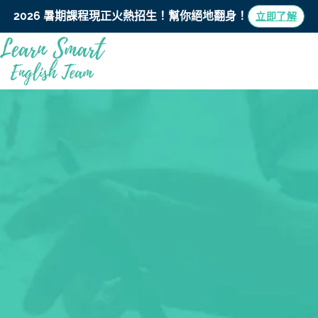
2026 暑期課程現正火熱招生！
幫你絕地翻身！
立即了解