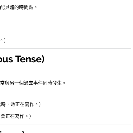
配具體的時間點。
）
寫作。）
us Tense)
常與另一個過去事件同時發生。
. （我打電話時，她正在寫作。）
。）
（她晚上八點會正在寫作。）